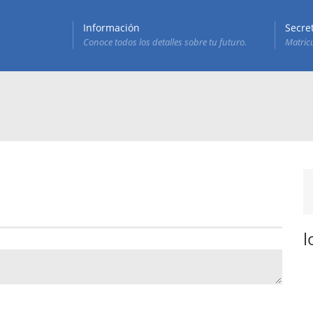
Información
Secre
Conoce todos los detalles sobre tu futuro.
Matricu
l