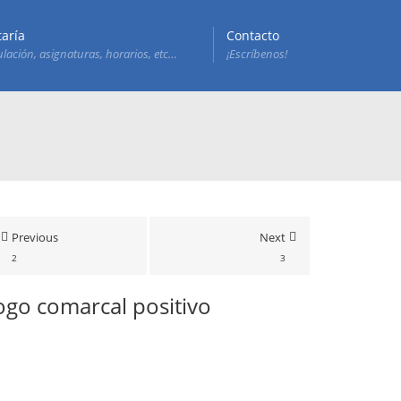
taría
Contacto
lación, asignaturas, horarios, etc…
¡Escríbenos!
Previous
Next
2
3
ogo comarcal positivo